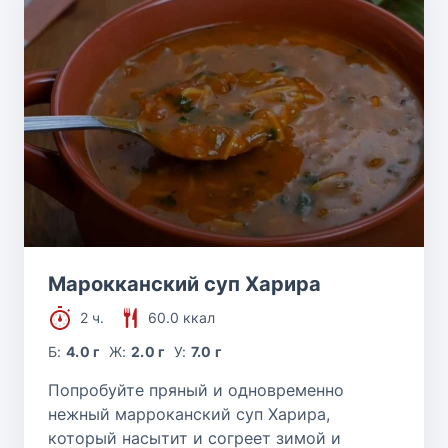
Марокканский суп Харира
2 ч.
60.0 ккал
Б:
4.0 г
Ж:
2.0 г
У:
7.0 г
Попробуйте пряный и одновременно
нежный марроканский суп Харира,
который насытит и согреет зимой и