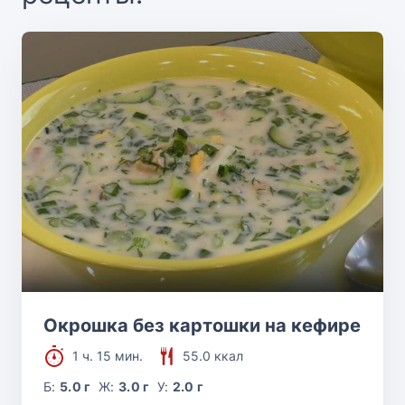
Окрошка без картошки на кефире
1 ч. 15 мин.
55.0 ккал
Б:
5.0 г
Ж:
3.0 г
У:
2.0 г