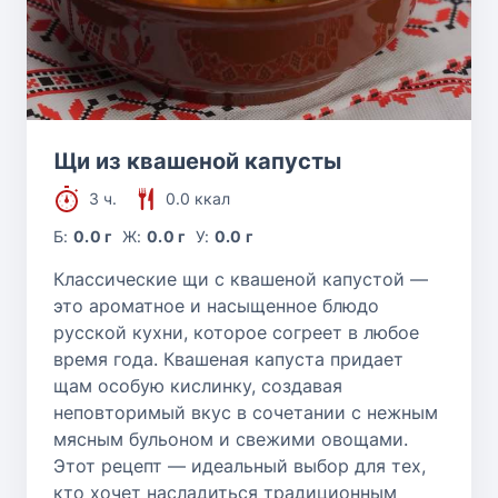
Щи из квашеной капусты
3 ч.
0.0 ккал
Б:
0.0 г
Ж:
0.0 г
У:
0.0 г
Классические щи с квашеной капустой —
это ароматное и насыщенное блюдо
русской кухни, которое согреет в любое
время года. Квашеная капуста придает
щам особую кислинку, создавая
неповторимый вкус в сочетании с нежным
мясным бульоном и свежими овощами.
Этот рецепт — идеальный выбор для тех,
кто хочет насладиться традиционным