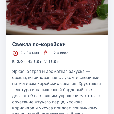
Свекла по-корейски
2 ч 30 мин
112.0 ккал
Б:
2.0 г
Ж:
5.0 г
У:
15.0 г
Яркая, острая и ароматная закуска —
свёкла, маринованная с луком и специями
по мотивам корейских салатов. Хрустящая
текстура и насыщенный бордовый цвет
делают её настоящим украшением стола, а
сочетание жгучего перца, чеснока,
кориандра и уксуса придаёт привычному
овощу новый, выразительный вкус.