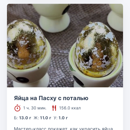
Яйца на Пасху с поталью
1 ч. 30 мин.
156.0 ккал
Б:
13.0 г
Ж:
11.0 г
У:
1.0 г
Мастер-класс покажет, как украсить яйца