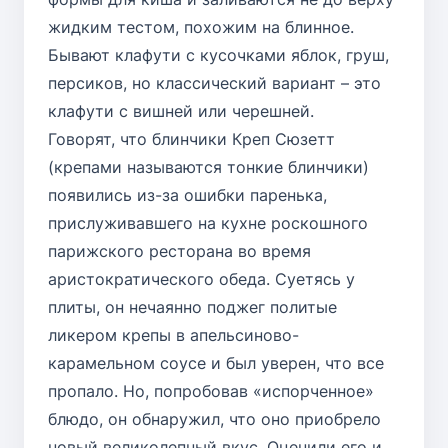
жидким тестом, похожим на блинное.
Бывают клафути с кусочками яблок, груш,
персиков, но классический вариант – это
клафути с вишней или черешней.
Говорят, что блинчики
Креп Сюзетт
(крепами называются тонкие блинчики)
появились из-за ошибки паренька,
прислуживавшего на кухне роскошного
парижского ресторана во время
аристократического обеда. Суетясь у
плиты, он нечаянно поджег политые
ликером крепы в апельсиново-
карамельном соусе и был уверен, что все
пропало. Но, попробовав «испорченное»
блюдо, он обнаружил, что оно приобрело
новый великолепный вкус. Оценили его и