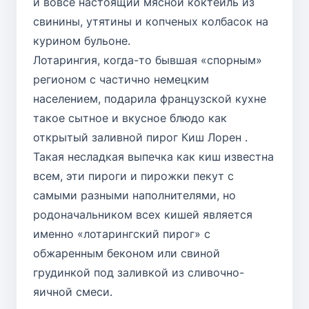
и вовсе настоящий мясной коктейль из
свинины, утятины и копченых колбасок на
курином бульоне.
Лотарингия, когда-то бывшая «спорным»
регионом с частично немецким
населением, подарила французской кухне
такое сытное и вкусное блюдо как
открытый заливной пирог
Киш Лорен
.
Такая несладкая выпечка как киш известна
всем, эти пироги и пирожки пекут с
самыми разными наполнителями, но
родоначальником всех кишей является
именно «лотарингский пирог» с
обжаренным беконом или свиной
грудинкой под заливкой из сливочно-
яичной смеси.