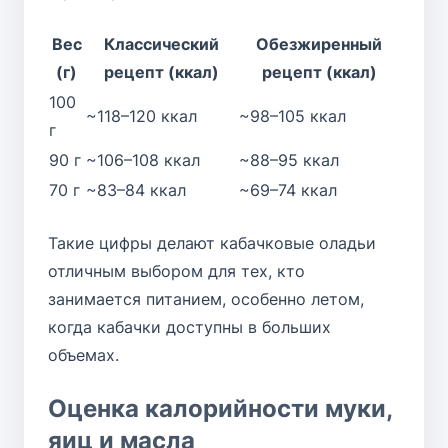
Вес
Классический
Обезжиренный
(г)
рецепт (ккал)
рецепт (ккал)
100
~118–120 ккал
~98–105 ккал
г
90 г
~106–108 ккал
~88–95 ккал
70 г
~83–84 ккал
~69–74 ккал
Такие цифры делают кабачковые оладьи
отличным выбором для тех, кто
занимается питанием, особенно летом,
когда кабачки доступны в больших
объемах.
Оценка калорийности муки,
яиц и масла