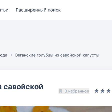
атьи
Расширенный поиск
люда
Веганские голубцы из савойской капусты
з савойской
В избранное