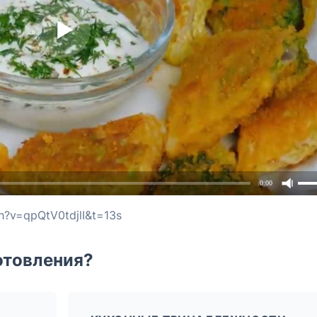
0:00
h?v=qpQtV0tdjlI&t=13s
отовления?