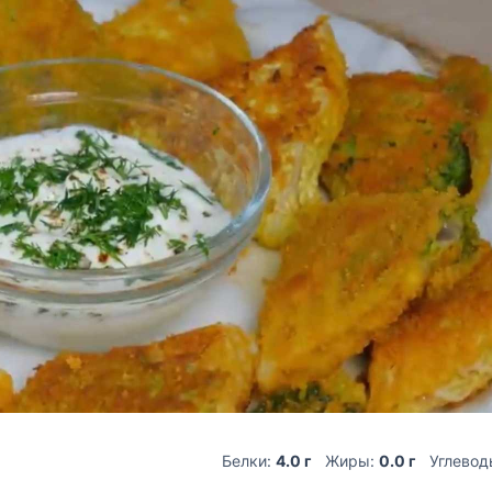
Белки:
4.0 г
Жиры:
0.0 г
Углевод