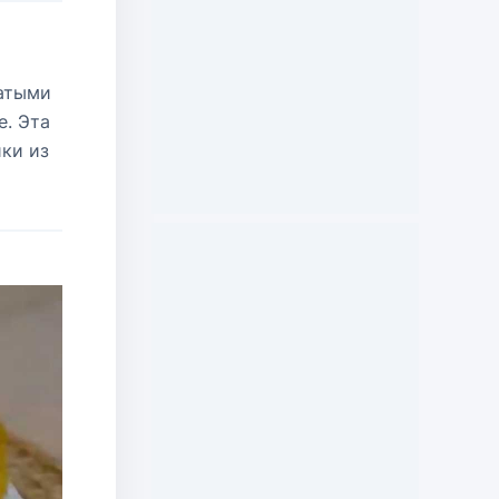
чатыми
е. Эта
ики из