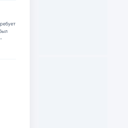
требует
был
-