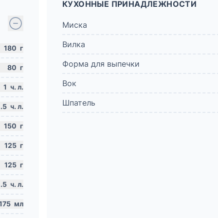
КУХОННЫЕ ПРИНАДЛЕЖНОСТИ
Миска
Вилка
180
г
Форма для выпечки
80
г
Вок
1
ч. л.
Шпатель
.5
ч. л.
150
г
125
г
125
г
.5
ч. л.
175
мл