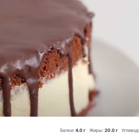
Белки:
4.0 г
Жиры:
20.0 г
Углево