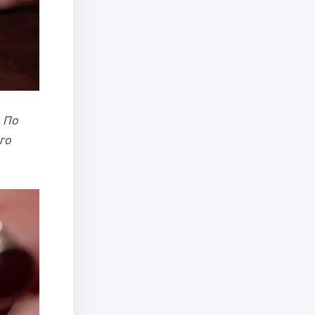
 По
го