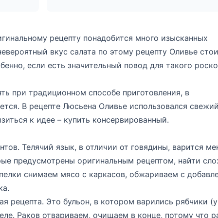
ригинальному рецепту понадобится много изысканных
невероятный вкус салата по этому рецепту Оливье стои
обенно, если есть значительный повод для такого роск
ть при традиционном способе приготовления, в
ется. В рецепте Люсьена Оливье использовался свежи
зиться к идее – купить консервированный.
тов. Телячий язык, в отличии от говядины, варится ме
орые предусмотрены оригинальным рецептом, найти сло
епелки снимаем мясо с каркасов, обжариваем с добавл
ка.
 рецепта. Это бульон, в котором варились рябчики (у
еле. Раков отвариваем, очищаем в конце, потому что 