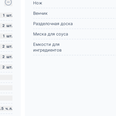
Нож
Венчик
1
шт.
Разделочная доска
2
шт.
Миска для соуса
1
шт.
Емкости для
2
шт.
ингредиентов
2
шт.
2
шт.
1.5
ч. л.