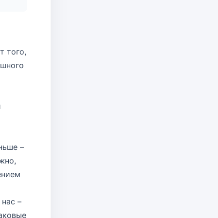
т того,
ошного
й
ньше –
жно,
ением
 нас –
раковые