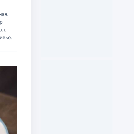
ная.
ор
ол.
ивье.