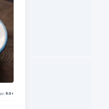
ды:
9.0 г