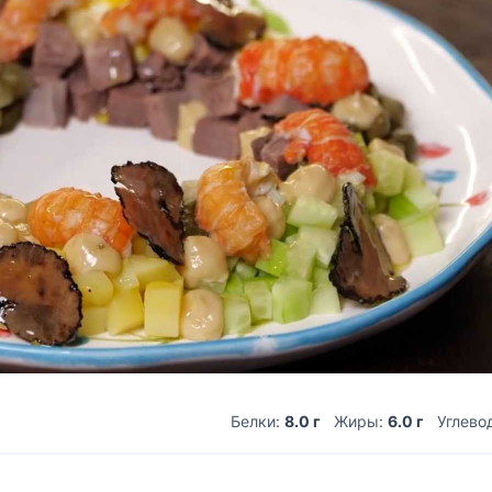
Белки:
8.0 г
Жиры:
6.0 г
Углево