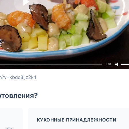
0:00
h?v=kbdc8Ijz2k4
отовления?
КУХОННЫЕ ПРИНАДЛЕЖНОСТИ