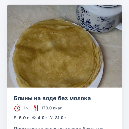
Блины на воде без молока
1 ч
173.0 ккал
Б:
5.0 г
Ж:
4.0 г
У:
31.0 г
Приготовьте вкусные тонкие блины на