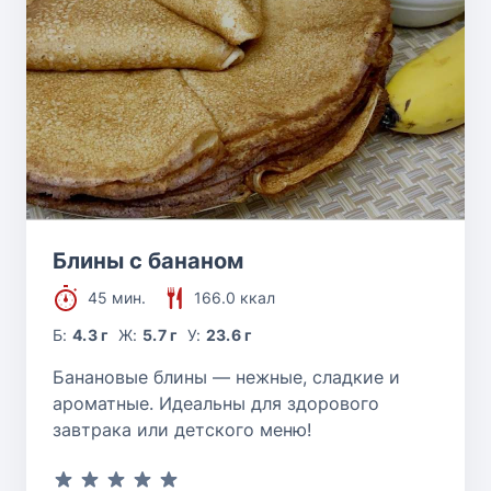
Блины с бананом
45 мин.
166.0 ккал
Б:
4.3 г
Ж:
5.7 г
У:
23.6 г
Банановые блины — нежные, сладкие и
ароматные. Идеальны для здорового
завтрака или детского меню!