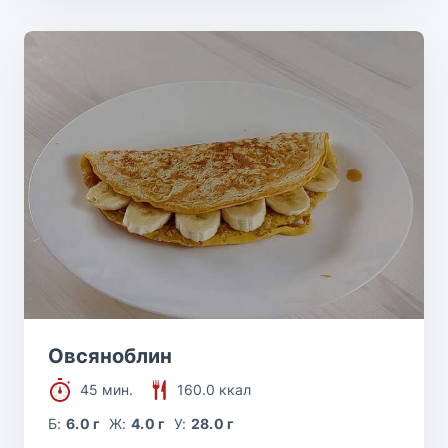
Овсяноблин
45 мин.
160.0 ккал
Б:
6.0 г
Ж:
4.0 г
У:
28.0 г