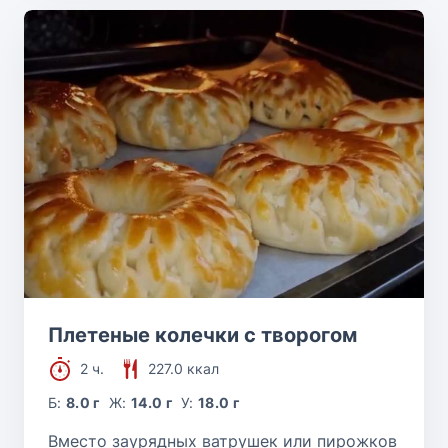
Плетеные колечки с творогом
2 ч.
227.0 ккал
Б:
8.0 г
Ж:
14.0 г
У:
18.0 г
Вместо заурядных ватрушек или пирожков