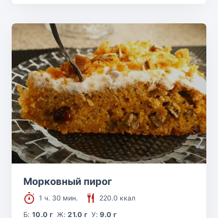
Морковный пирог
1 ч. 30 мин.
220.0 ккал
Б:
10.0 г
Ж:
21.0 г
У:
9.0 г