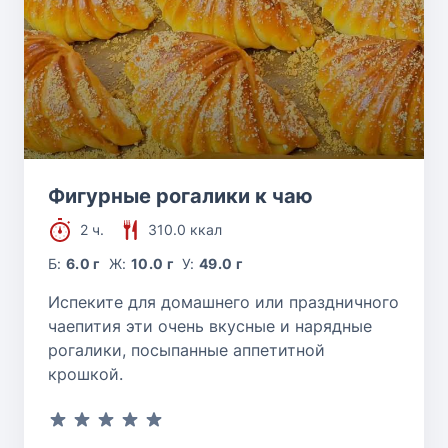
Фигурные рогалики к чаю
2 ч.
310.0 ккал
Б:
6.0 г
Ж:
10.0 г
У:
49.0 г
Испеките для домашнего или праздничного
чаепития эти очень вкусные и нарядные
рогалики, посыпанные аппетитной
крошкой.