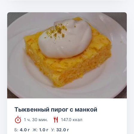
Тыквенный пирог с манкой
1 ч. 30 мин.
147.0 ккал
Б:
4.0 г
Ж:
1.0 г
У:
32.0 г