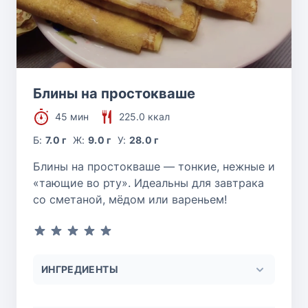
Блины на простокваше
45 мин
225.0 ккал
Б:
7.0 г
Ж:
9.0 г
У:
28.0 г
Блины на простокваше — тонкие, нежные и
«тающие во рту». Идеальны для завтрака
со сметаной, мёдом или вареньем!
ИНГРЕДИЕНТЫ