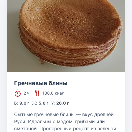
Гречневые блины
2 ч
188.0 ккал
Б:
9.0 г
Ж:
5.0 г
У:
26.0 г
Сытные гречневые блины — вкус древней
Руси! Идеальны с мёдом, грибами или
сметаной. Проверенный рецепт из зелёной