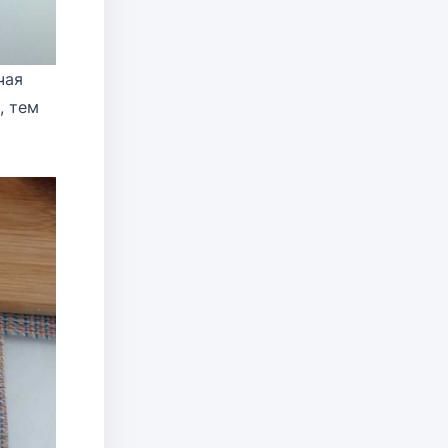
чая
, тем