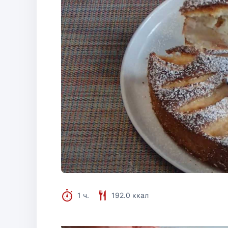
1 ч.
192.0 ккал