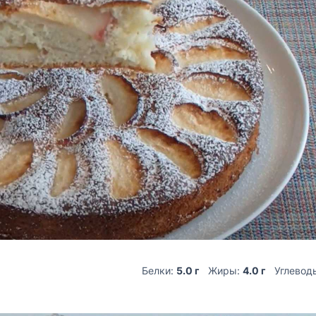
Белки:
5.0 г
Жиры:
4.0 г
Углевод