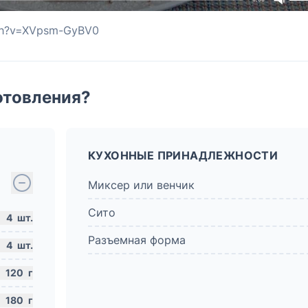
tch?v=XVpsm-GyBV0
отовления?
КУХОННЫЕ ПРИНАДЛЕЖНОСТИ
Миксер или венчик
Сито
4
шт.
Разъемная форма
4
шт.
120
г
180
г