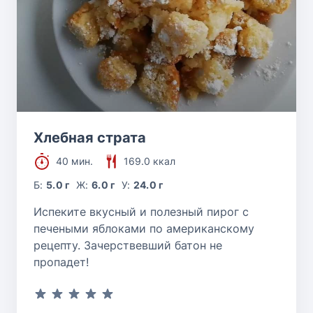
Хлебная страта
40 мин.
169.0 ккал
Б:
5.0 г
Ж:
6.0 г
У:
24.0 г
Испеките вкусный и полезный пирог с
печеными яблоками по американскому
рецепту. Зачерствевший батон не
пропадет!