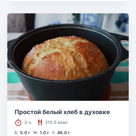
Простой белый хлеб в духовке
3 ч.
210.0 ккал
Б:
5.0 г
Ж:
1.0 г
У:
46.0 г