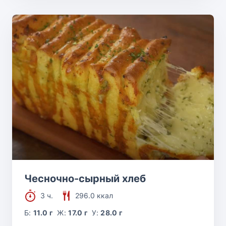
Чесночно-сырный хлеб
3 ч.
296.0 ккал
Б:
11.0 г
Ж:
17.0 г
У:
28.0 г