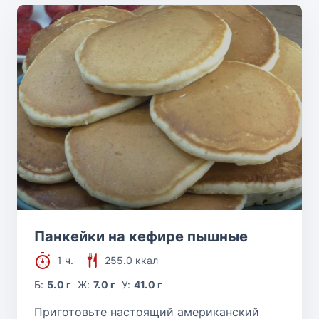
Панкейки на кефире пышные
1 ч.
255.0 ккал
Б:
5.0 г
Ж:
7.0 г
У:
41.0 г
Приготовьте настоящий американский