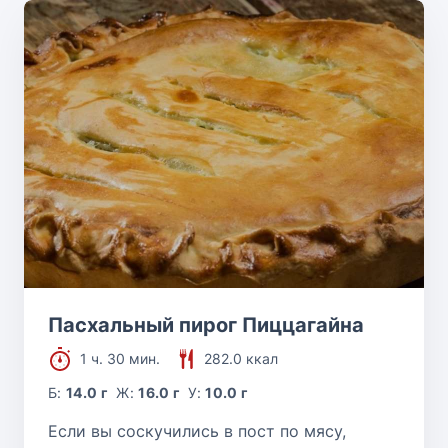
Пасхальный пирог Пиццагайна
1 ч. 30 мин.
282.0 ккал
Б:
14.0 г
Ж:
16.0 г
У:
10.0 г
Если вы соскучились в пост по мясу,