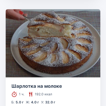
Шарлотка на молоке
1 ч.
192.0 ккал
Б:
5.0 г
Ж:
4.0 г
У:
32.0 г