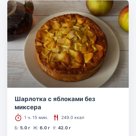
Шарлотка с яблоками без
миксера
1 ч. 15 мин.
249.0 ккал
Б:
5.0 г
Ж:
6.0 г
У:
42.0 г