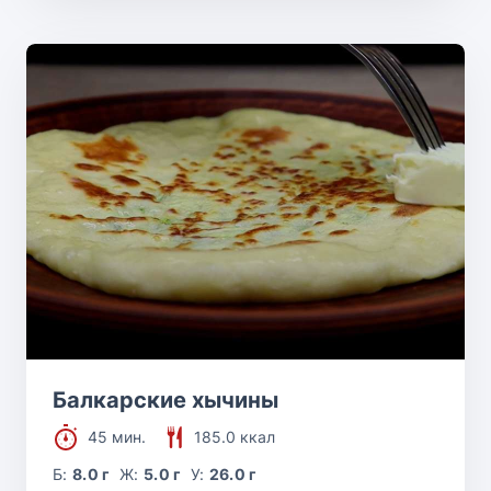
Балкарские хычины
45 мин.
185.0 ккал
Б:
8.0 г
Ж:
5.0 г
У:
26.0 г