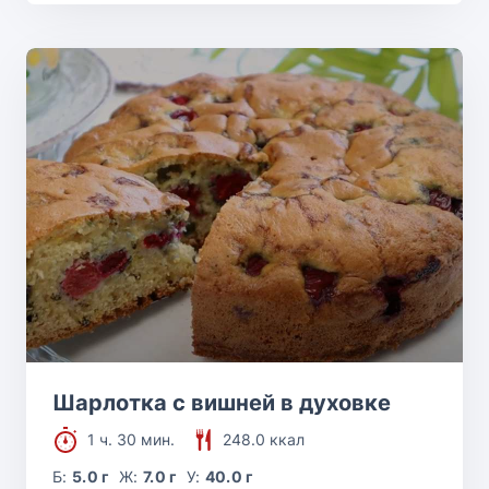
Шарлотка с вишней в духовке
1 ч. 30 мин.
248.0 ккал
Б:
5.0 г
Ж:
7.0 г
У:
40.0 г