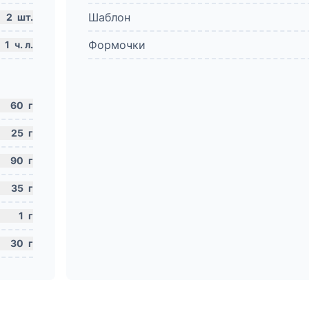
Шаблон
2
шт.
Формочки
1
ч. л.
60
г
25
г
90
г
35
г
1
г
30
г