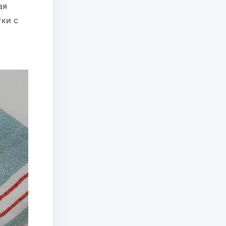
ая
тки с