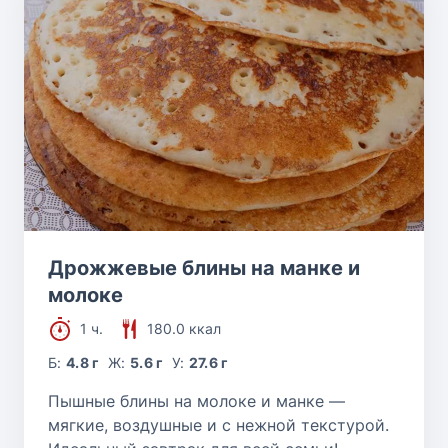
Дрожжевые блины на манке и
молоке
1 ч.
180.0 ккал
Б:
4.8 г
Ж:
5.6 г
У:
27.6 г
Пышные блины на молоке и манке —
мягкие, воздушные и с нежной текстурой.