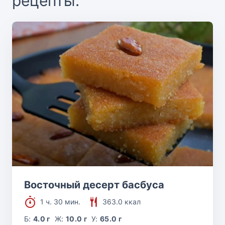
рецепты:
Восточный десерт басбуса
1 ч. 30 мин.
363.0 ккал
Б:
4.0 г
Ж:
10.0 г
У:
65.0 г