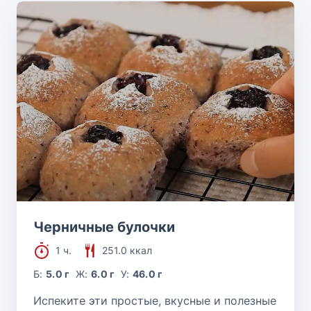
Черничные булочки
1 ч.
251.0 ккал
Б:
5.0 г
Ж:
6.0 г
У:
46.0 г
Испеките эти простые, вкусные и полезные