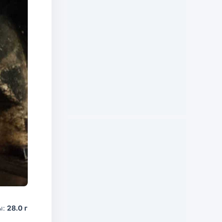
ы:
28.0 г