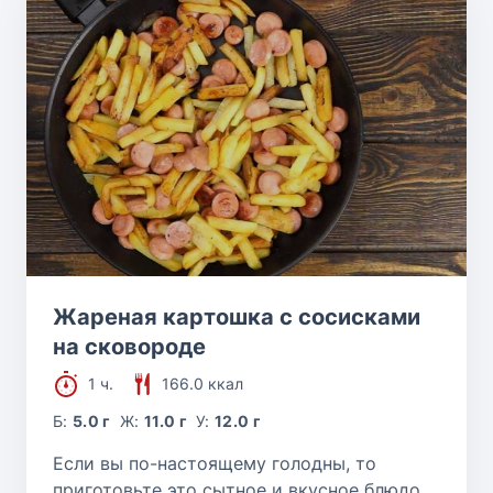
Жареная картошка с сосисками
на сковороде
1 ч.
166.0 ккал
Б:
5.0 г
Ж:
11.0 г
У:
12.0 г
Если вы по-настоящему голодны, то
приготовьте это сытное и вкусное блюдо,