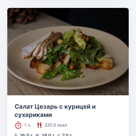
Салат Цезарь с курицей и
сухариками
1 ч.
220.0 ккал
Б:
16.0 г
Ж:
16.0 г
У:
7.0 г