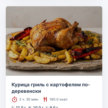
Курица гриль с картофелем по-
деревенски
2 ч. 30 мин.
180.0 ккал
Б:
12.0 г
Ж:
10.0 г
У:
9.0 г