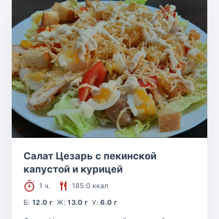
Салат Цезарь с пекинской
капустой и курицей
1 ч.
185.0 ккал
Б:
12.0 г
Ж:
13.0 г
У:
6.0 г