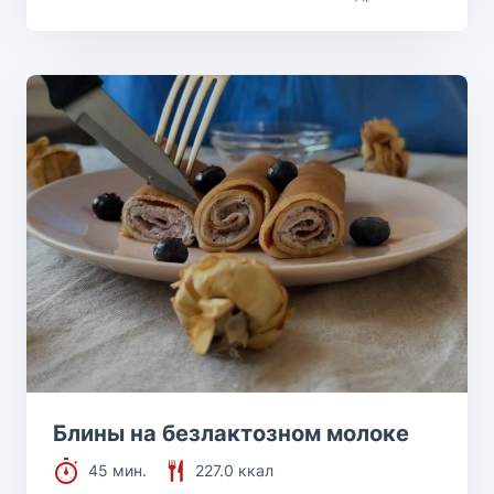
Блины на безлактозном молоке
45 мин.
227.0 ккал