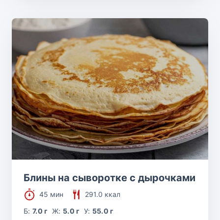
Блины на сыворотке с дырочками
45 мин
291.0 ккал
Б:
7.0 г
Ж:
5.0 г
У:
55.0 г