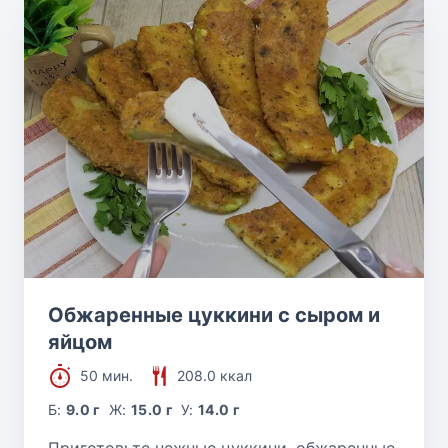
Обжаренные цуккини с сыром и
яйцом
50 мин.
208.0 ккал
Б:
9.0 г
Ж:
15.0 г
У:
14.0 г