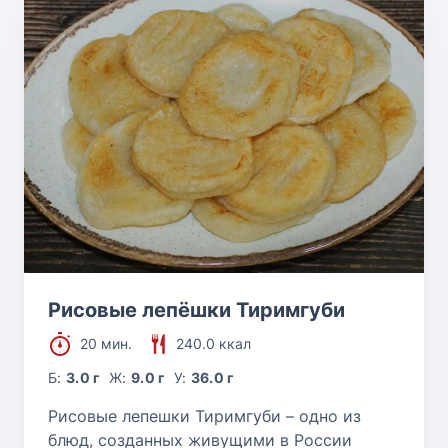
Рисовые лепёшки Тиримгуби
20 мин.
240.0 ккал
Б:
3.0 г
Ж:
9.0 г
У:
36.0 г
Рисовые лепешки Тиримгуби – одно из
блюд, созданных живущими в России