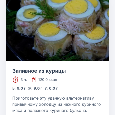
Заливное из курицы
3 ч.
120.0 ккал
Б:
9.0 г
Ж:
9.0 г
У:
0.0 г
Приготовьте эту удачную альтернативу
привычному холодцу из нежного куриного
мяса и полезного куриного бульона.