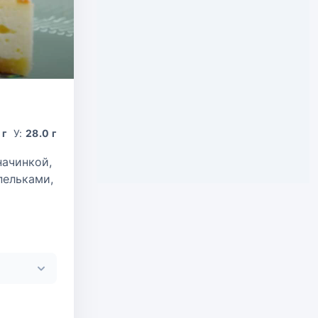
 г
У:
28.0 г
начинкой,
пельками,