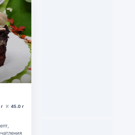
 г
У:
45.0 г
епт,
ечатления