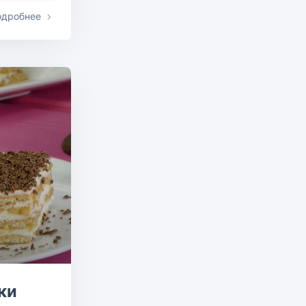
одробнее
ки