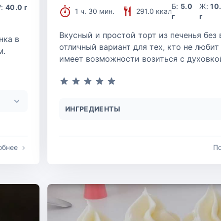
Б:
5.0
Ж:
10
У:
40.0 г
1 ч. 30 мин.
291.0 ккал
г
г
Вкусный и простой торт из печенья без 
нка в
отличный вариант для тех, кто не любит
м.
имеет возможности возиться с духовко
ИНГРЕДИЕНТЫ
обнее
П