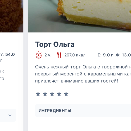
Торт Ольга
У:
54.0
2 ч.
267.0 ккал
Б:
9.0 г
Ж:
13.0
г
Очень нежный торт Ольга с творожной 
ик
покрытый меренгой с карамельными ка
го
привлечет внимание ваших гостей!
ИНГРЕДИЕНТЫ