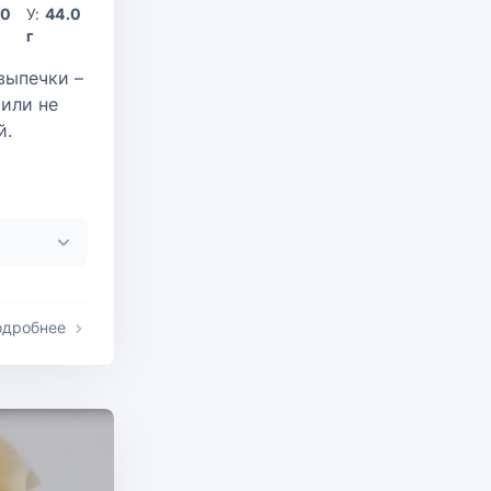
.0
У:
44.0
г
выпечки –
 или не
й.
одробнее