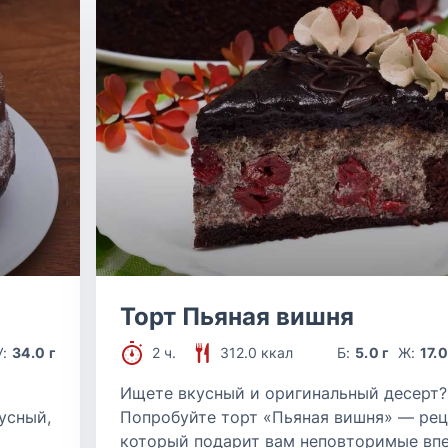
Торт Пьяная вишня
У:
34.0 г
2 ч.
312.0 ккал
Б:
5.0 г
Ж:
17.0
Ищете вкусный и оригинальный десерт?
усный,
Попробуйте торт «Пьяная вишня» — рец
который подарит вам неповторимые вп