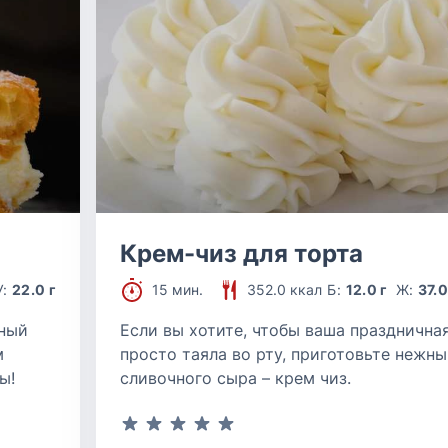
Крем-чиз для торта
У:
22.0 г
15 мин.
352.0 ккал
Б:
12.0 г
Ж:
37.0
чный
Если вы хотите, чтобы ваша празднична
м
просто таяла во рту, приготовьте нежны
ы!
сливочного сыра – крем чиз.