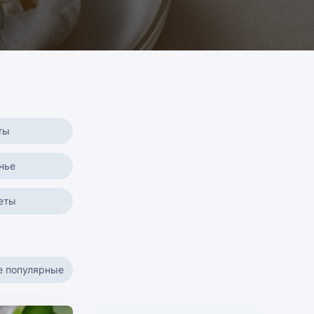
ты
нье
еты
е популярные