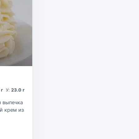
 г
У:
23.0 г
я выпечка
й крем из