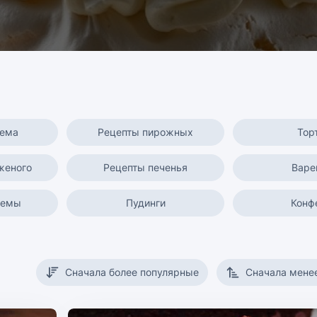
жема
Рецепты пирожных
Тор
женого
Рецепты печенья
Варе
ремы
Пудинги
Конф
Сначала более популярные
Сначала мене