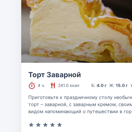
Торт Заварной
4 ч.
241.0 ккал
Б:
4.0 г
Ж:
15.0 г
Приготовьте к праздничному столу необы
торт – заварной, с заварным кремом, свои
видом напоминающий о путешествии в гор