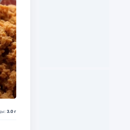
ды:
3.0 г