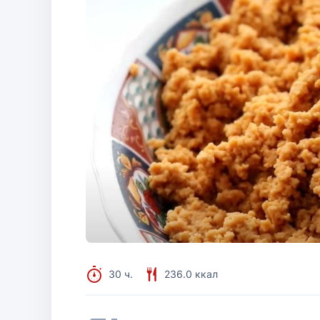
30 ч.
236.0 ккал