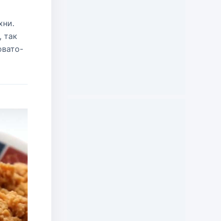
хни.
 так
овато-