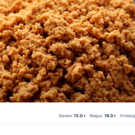
Белки:
15.0 г
Жиры:
18.0 г
Углево