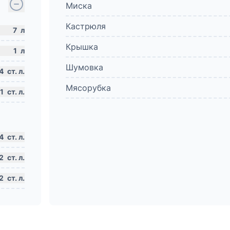
Миска
Кастрюля
7
л
Крышка
1
л
Шумовка
4
ст. л.
Мясорубка
1
ст. л.
4
ст. л.
2
ст. л.
2
ст. л.