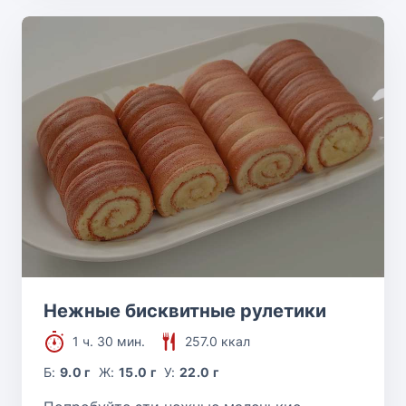
Нежные бисквитные рулетики
1 ч. 30 мин.
257.0 ккал
Б:
9.0 г
Ж:
15.0 г
У:
22.0 г