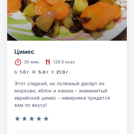
Цимес
30 мин.
129.0 ккал
Б:
1.0 г
Ж:
5.0 г
У:
21.0 г
Этот сладкий, но полезный десерт из
моркови, яблок и изюма – знаменитый
еврейский цимес – наверняка придется
вам по вкусу!