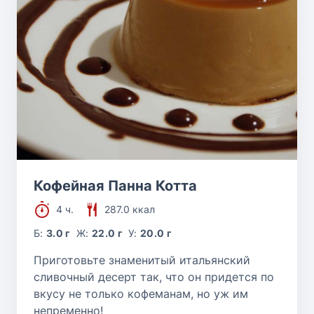
Кофейная Панна Котта
4 ч.
287.0 ккал
Б:
3.0 г
Ж:
22.0 г
У:
20.0 г
Приготовьте знаменитый итальянский
сливочный десерт так, что он придется по
вкусу не только кофеманам, но уж им
непременно!