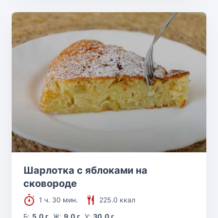
Шарлотка с яблоками на
сковороде
1 ч. 30 мин.
225.0 ккал
Б:
5.0 г
Ж:
9.0 г
У:
30.0 г