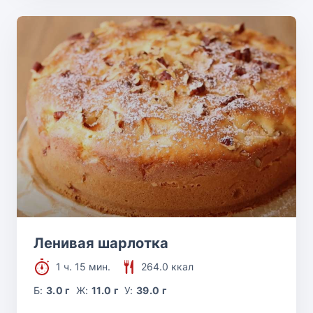
Ленивая шарлотка
1 ч. 15 мин.
264.0 ккал
Б:
3.0 г
Ж:
11.0 г
У:
39.0 г