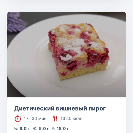
Диетический вишневый пирог
1 ч. 30 мин.
132.0 ккал
Б:
6.0 г
Ж:
5.0 г
У:
18.0 г