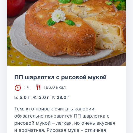
Варенье
Рецепты рулетов
Глазурь и кремы
Пудинги
Конфеты
ПП шарлотка с рисовой мукой
1 ч.
166.0 ккал
Сорбет и щербет
Б:
5.0 г
Ж:
3.0 г
У:
28.0 г
Тем, кто привык считать калории,
обязательно понравится ПП шарлотка с
рисовой мукой – легкая, но очень вкусная
и ароматная. Рисовая мука – отличная