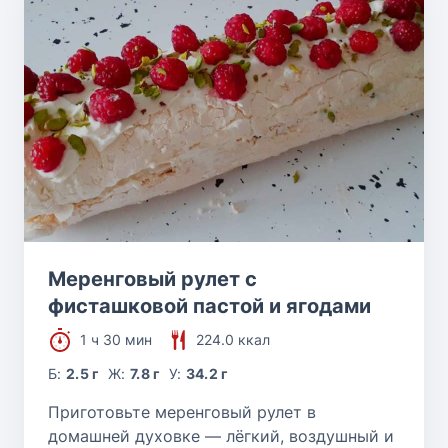
Меренговый рулет с
фисташковой пастой и ягодами
1 ч 30 мин
224.0 ккал
Б:
2.5 г
Ж:
7.8 г
У:
34.2 г
Приготовьте меренговый рулет в
домашней духовке — лёгкий, воздушный и