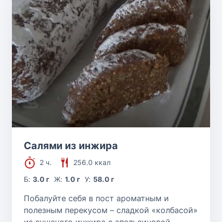
Салями из инжира
2 ч.
256.0 ккал
Б:
3.0 г
Ж:
1.0 г
У:
58.0 г
Побалуйте себя в пост ароматным и
полезным перекусом – сладкой «колбасой»