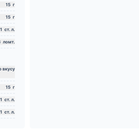
15
г
15
г
1
ст. л.
3
ломт.
15
г
1
ст. л.
1
ст. л.