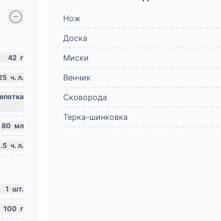
Нож
Доска
Миски
42
г
Венчик
25
ч. л.
Сковорода
Терка-шинковка
80
мл
.5
ч. л.
1
шт.
100
г