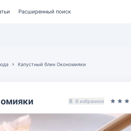
атьи
Расширенный поиск
люда
Капустный блин Окономияки
номияки
В избранное