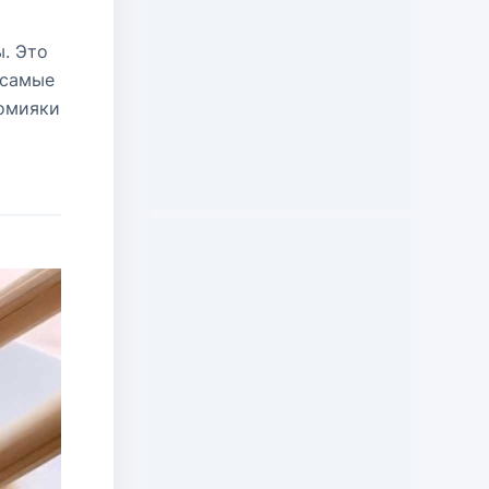
. Это
 самые
номияки