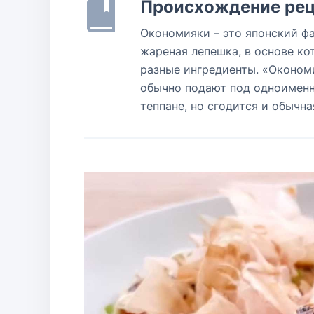
Происхождение рец
Окономияки – это японский ф
жареная лепешка, в основе ко
разные ингредиенты. «Окономи
обычно подают под одноименн
теппане, но сгодится и обычна