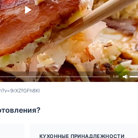
0:00
h?v=9rXZfGFh8KI
отовления?
КУХОННЫЕ ПРИНАДЛЕЖНОСТИ