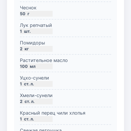
Чеснок
50
г
Лук репчатый
1
шт.
Помидоры
2
кг
Растительное масло
100
мл
Уцхо-сунели
1
ст. л.
Хмели-сунели
2
ст. л.
Красный перец чили хлопья
1
ст. л.
Свежая петрушка