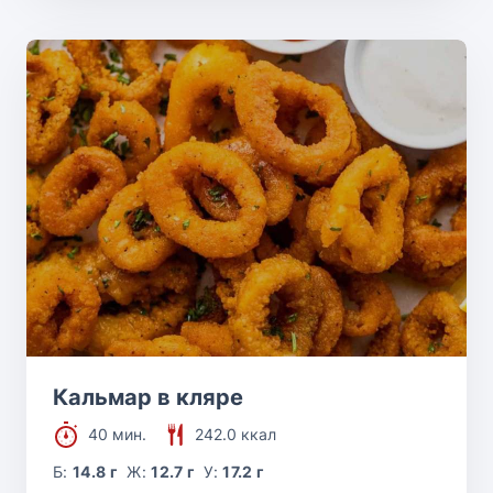
Кальмар в кляре
40 мин.
242.0 ккал
Б:
14.8 г
Ж:
12.7 г
У:
17.2 г