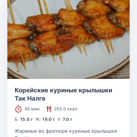
Корейские куриные крылышки
Так Налге
45 мин.
255.0 ккал
Б:
15.0 г
Ж:
19.0 г
У:
7.0 г
Жареные во фритюре куриные крылышки