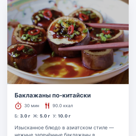
Баклажаны по-китайски
30 мин
90.0 ккал
Б:
3.0 г
Ж:
5.0 г
У:
10.0 г
Изысканное блюдо в азиатском стиле —
нежные запечённые баклажаны в