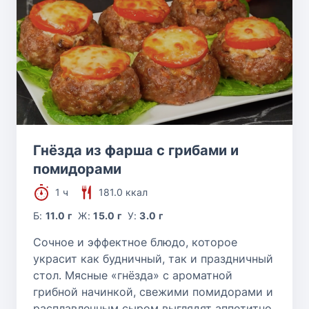
Гнёзда из фарша с грибами и
помидорами
1 ч
181.0 ккал
Б:
11.0 г
Ж:
15.0 г
У:
3.0 г
Сочное и эффектное блюдо, которое
украсит как будничный, так и праздничный
стол. Мясные «гнёзда» с ароматной
грибной начинкой, свежими помидорами и
расплавленным сыром выглядят аппетитно,