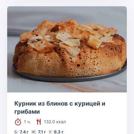
Курник из блинов с курицей и
грибами
1 ч.
132.0 ккал
Б:
7.4 г
Ж:
7.1 г
У:
9.3 г