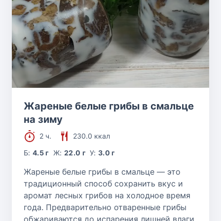
Жареные белые грибы в смальце
на зиму
2 ч.
230.0 ккал
Б:
4.5 г
Ж:
22.0 г
У:
3.0 г
Жареные белые грибы в смальце — это
традиционный способ сохранить вкус и
аромат лесных грибов на холодное время
года. Предварительно отваренные грибы
обжариваются до испарения лишней влаги,