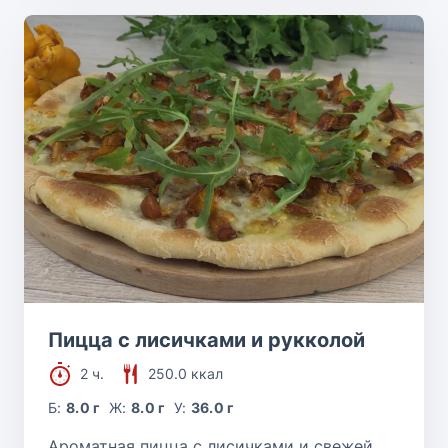
Пицца с лисичками и рукколой
2 ч.
250.0 ккал
Б:
8.0 г
Ж:
8.0 г
У:
36.0 г
Ароматная пицца с лисичками и свежей