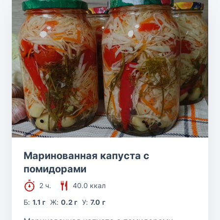
Маринованная капуста с
помидорами
2 ч.
40.0 ккал
Б:
1.1 г
Ж:
0.2 г
У:
7.0 г