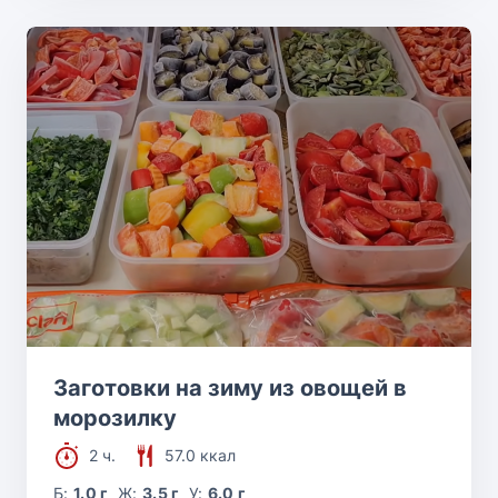
Заготовки на зиму из овощей в
морозилку
2 ч.
57.0 ккал
Б:
1.0 г
Ж:
3.5 г
У:
6.0 г