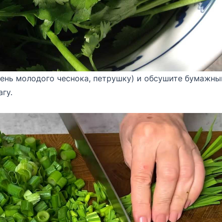
лень молодого чеснока, петрушку) и обсушите бумажн
гу.