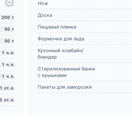
Нож
Доска
200
г
Пищевая пленка
50
г
Формочки для льда
50
г
Кухонный комбайн/
1
ч. л.
блендер
1
ч. л.
Стерилизованные банки
с крышками
1
ч. л.
Пакеты для заморозки
1
ст. л.
3
ст. л.