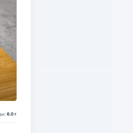
ды:
6.0 г