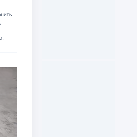
анить
,
и.