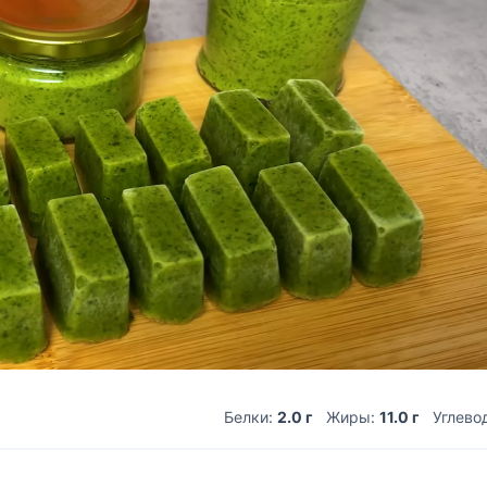
Белки:
2.0 г
Жиры:
11.0 г
Углево