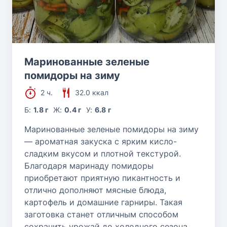
Маринованные зеленые
помидоры на зиму
2 ч.
32.0 ккал
Б:
1.8 г
Ж:
0.4 г
У:
6.8 г
Маринованные зеленые помидоры на зиму
— ароматная закуска с ярким кисло-
сладким вкусом и плотной текстурой.
Благодаря маринаду помидоры
приобретают приятную пикантность и
отлично дополняют мясные блюда,
картофель и домашние гарниры. Такая
заготовка станет отличным способом
сохранить урожай до холодного сезона.