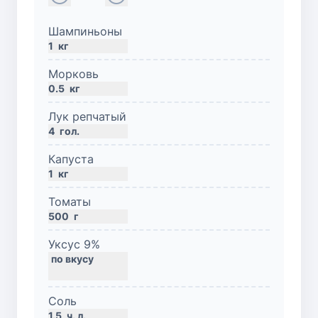
Шампиньоны
1
кг
Морковь
0.5
кг
Лук репчатый
4
гол.
Капуста
1
кг
Томаты
500
г
Уксус 9%
Соль
1.5
ч. л.