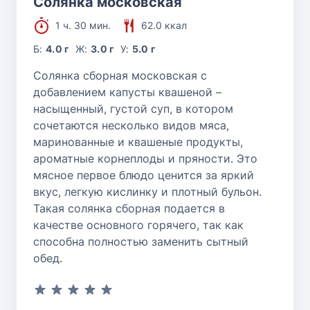
Солянка московская
1 ч. 30 мин.
62.0 ккал
Б:
4.0 г
Ж:
3.0 г
У:
5.0 г
Солянка сборная московская с
добавлением капусты квашеной –
насыщенный, густой суп, в котором
сочетаются несколько видов мяса,
маринованные и квашеные продукты,
ароматные корнеплоды и пряности. Это
мясное первое блюдо ценится за яркий
вкус, легкую кислинку и плотный бульон.
Такая солянка сборная подается в
качестве основного горячего, так как
способна полностью заменить сытный
обед.