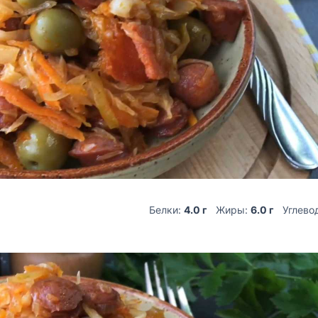
Белки:
4.0 г
Жиры:
6.0 г
Углево