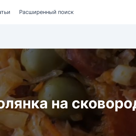
атьи
Расширенный поиск
олянка на сковоро