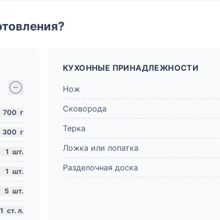
отовления?
КУХОННЫЕ ПРИНАДЛЕЖНОСТИ
Нож
Сковорода
700
г
Терка
300
г
Ложка или лопатка
1
шт.
Разделочная доска
1
шт.
5
шт.
1
ст. л.