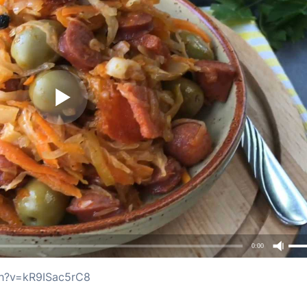
0:00
ch?v=kR9ISac5rC8