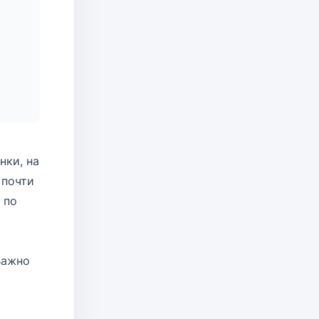
нки, на
 почти
 по
Важно