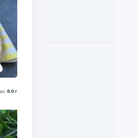
ды:
6.0 г