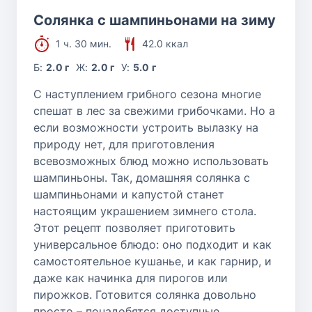
Солянка с шампиньонами на зиму
1 ч. 30 мин.
42.0 ккал
Б:
2.0 г
Ж:
2.0 г
У:
5.0 г
С наступлением грибного сезона многие
спешат в лес за свежими грибочками. Но а
если возможности устроить вылазку на
природу нет, для приготовления
всевозможных блюд можно использовать
шампиньоны. Так, домашняя солянка с
шампиньонами и капустой станет
настоящим украшением зимнего стола.
Этот рецепт позволяет приготовить
универсальное блюдо: оно подходит и как
самостоятельное кушанье, и как гарнир, и
даже как начинка для пирогов или
пирожков. Готовится солянка довольно
просто – понадобятся доступные