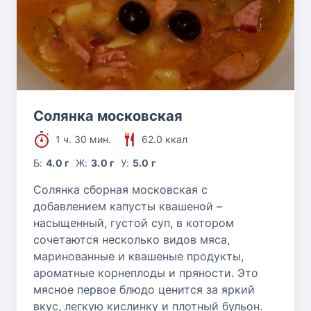
Солянка московская
1 ч. 30 мин.
62.0 ккал
Б:
4.0 г
Ж:
3.0 г
У:
5.0 г
Солянка сборная московская с
добавлением капусты квашеной –
насыщенный, густой суп, в котором
сочетаются несколько видов мяса,
маринованные и квашеные продукты,
ароматные корнеплоды и пряности. Это
мясное первое блюдо ценится за яркий
вкус, легкую кислинку и плотный бульон.