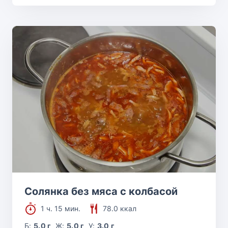
Солянка без мяса с колбасой
1 ч. 15 мин.
78.0 ккал
Б:
5.0 г
Ж:
5.0 г
У:
3.0 г