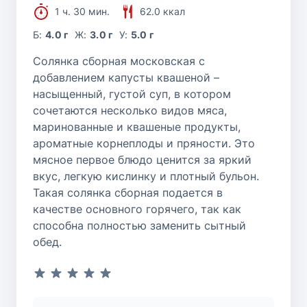
1 ч. 30 мин.
62.0 ккал
Б:
4.0 г
Ж:
3.0 г
У:
5.0 г
Солянка сборная московская с
добавлением капусты квашеной –
насыщенный, густой суп, в котором
сочетаются несколько видов мяса,
маринованные и квашеные продукты,
ароматные корнеплоды и пряности. Это
мясное первое блюдо ценится за яркий
вкус, легкую кислинку и плотный бульон.
Такая солянка сборная подается в
качестве основного горячего, так как
способна полностью заменить сытный
обед.