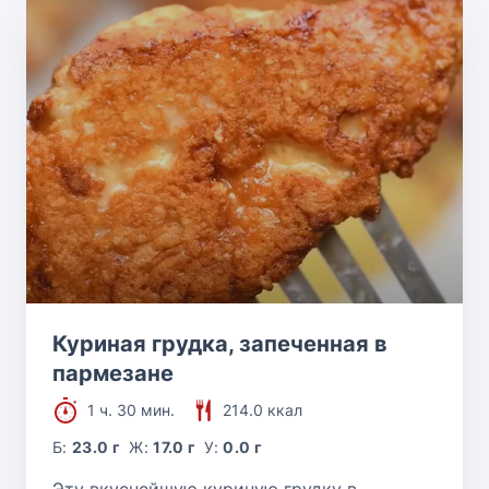
Куриная грудка, запеченная в
пармезане
1 ч. 30 мин.
214.0 ккал
Б:
23.0 г
Ж:
17.0 г
У:
0.0 г
Эту вкуснейшую куриную грудку в