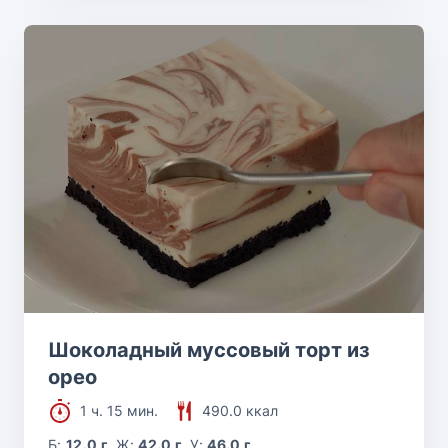
Шоколадный муссовый торт из
орео
1 ч. 15 мин.
490.0 ккал
Б:
12.0 г
Ж:
42.0 г
У:
46.0 г