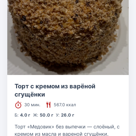
Торт с кремом из варёной
сгущёнки
30 мин.
567.0 ккал
Б:
4.0 г
Ж:
50.0 г
У:
26.0 г
Торт «Медовик» без выпечки — слоёный, с
кремом из масла и вареной сгущёнки,