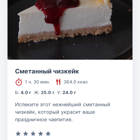
Сметанный чизкейк
1 ч. 30 мин.
364.0 ккал
Б:
4.0 г
Ж:
25.0 г
У:
24.0 г
Испеките этот нежнейший сметанный
чизкейк, который украсит ваше
праздничное чаепитие.