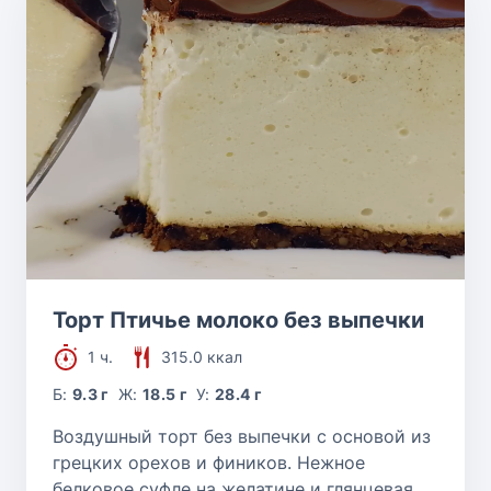
Торт Птичье молоко без выпечки
1 ч.
315.0 ккал
Б:
9.3 г
Ж:
18.5 г
У:
28.4 г
Воздушный торт без выпечки с основой из
грецких орехов и фиников. Нежное
белковое суфле на желатине и глянцевая