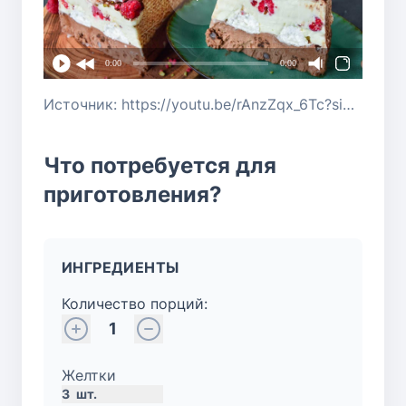
0:00
0:00
Источник: https://youtu.be/rAnzZqx_6Tc?si=9KKfGd4eQOyMFDhP
Что потребуется для
приготовления?
ИНГРЕДИЕНТЫ
Количество порций:
1
Желтки
3
шт.