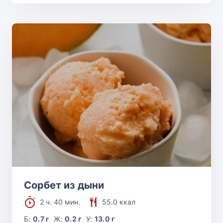
Сорбет из дыни
2 ч. 40 мин.
55.0 ккал
Б:
0.7 г
Ж:
0.2 г
У:
13.0 г