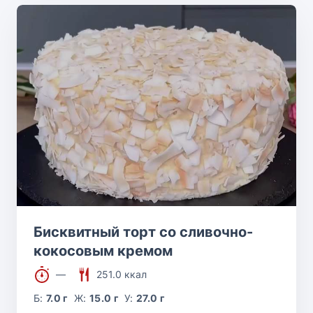
Бисквитный торт со сливочно-
кокосовым кремом
—
251.0 ккал
Б:
7.0 г
Ж:
15.0 г
У:
27.0 г