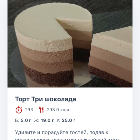
Торт Три шоколада
293
293.0 ккал
Б:
5.0 г
Ж:
19.0 г
У:
25.0 г
Удивите и порадуйте гостей, подав к
праздничному чаепитию нежнейший торт