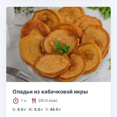
Оладьи из кабачковой икры
1 ч.
241.0 ккал
Б:
4.0 г
Ж:
5.0 г
У:
44.0 г