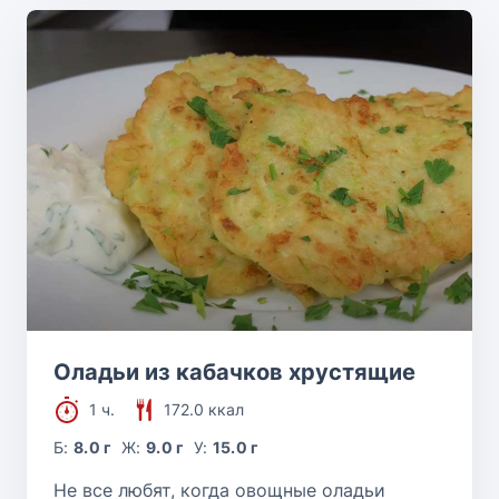
Оладьи из кабачков хрустящие
1 ч.
172.0 ккал
Б:
8.0 г
Ж:
9.0 г
У:
15.0 г
Не все любят, когда овощные оладьи