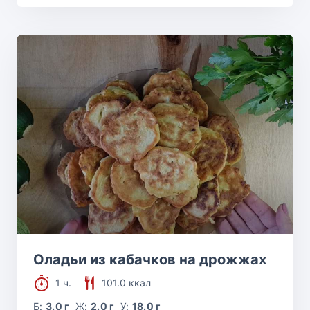
Оладьи из кабачков на дрожжах
1 ч.
101.0 ккал
Б:
3.0 г
Ж:
2.0 г
У:
18.0 г