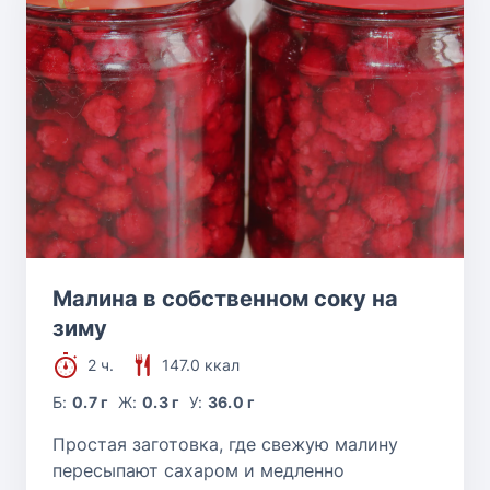
Малина в собственном соку на
зиму
2 ч.
147.0 ккал
Б:
0.7 г
Ж:
0.3 г
У:
36.0 г
Простая заготовка, где свежую малину
пересыпают сахаром и медленно