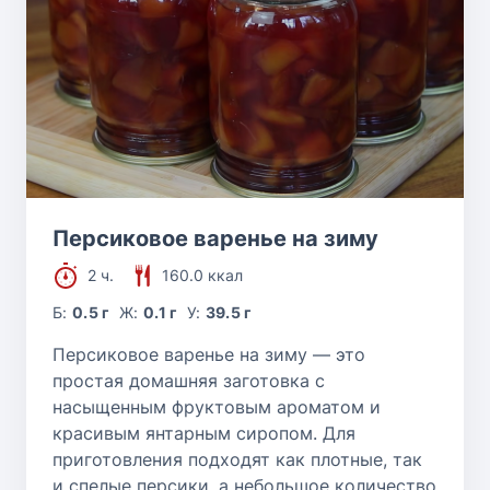
Персиковое варенье на зиму
2 ч.
160.0 ккал
Б:
0.5 г
Ж:
0.1 г
У:
39.5 г
Персиковое варенье на зиму — это
простая домашняя заготовка с
насыщенным фруктовым ароматом и
красивым янтарным сиропом. Для
приготовления подходят как плотные, так
и спелые персики, а небольшое количество