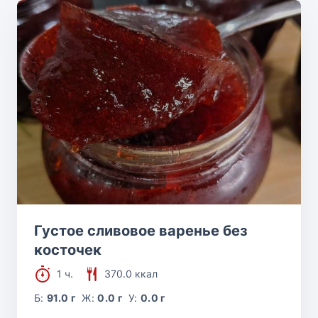
Густое сливовое варенье без
косточек
1 ч.
370.0 ккал
Б:
91.0 г
Ж:
0.0 г
У:
0.0 г