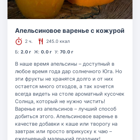
Апельсиновое варенье с кожурой
2 ч.
245.0 ккал
Б:
2.0 г
Ж:
0.0 г
У:
70.0 г
В наше время апельсины – доступный в
любое время года дар солнечного Юга. Но
эти фрукты не хранятся долго и от них
остается много отходов, а так хочется
всегда видеть на столе ароматный кусочек
Солнца, который не нужно чистить!
Варенье из апельсинов – лучший способ
добиться этого. Апельсиновое варенье в
качестве добавки к каше или творогу на
завтрак или просто вприкуску к чаю –
ежедневный маленький праздник!