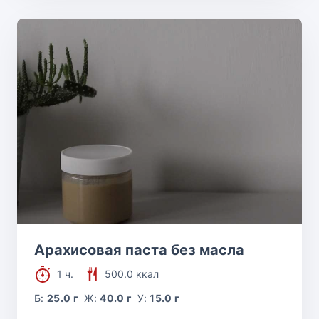
Арахисовая паста без масла
1 ч.
500.0 ккал
Б:
25.0 г
Ж:
40.0 г
У:
15.0 г