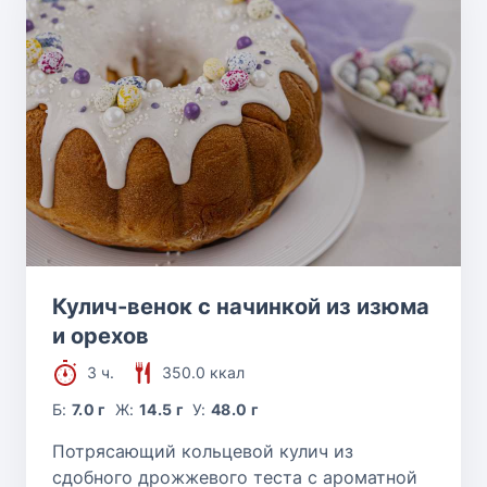
Кулич-венок с начинкой из изюма
и орехов
3 ч.
350.0 ккал
Б:
7.0 г
Ж:
14.5 г
У:
48.0 г
Потрясающий кольцевой кулич из
сдобного дрожжевого теста с ароматной