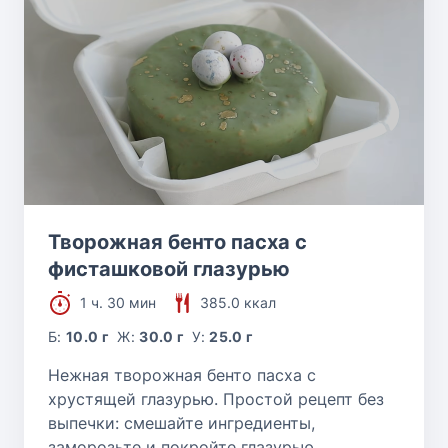
Творожная бенто пасха с
фисташковой глазурью
1 ч. 30 мин
385.0 ккал
Б:
10.0 г
Ж:
30.0 г
У:
25.0 г
Нежная творожная бенто пасха с
хрустящей глазурью. Простой рецепт без
выпечки: смешайте ингредиенты,
заморозьте и покройте глазурью.