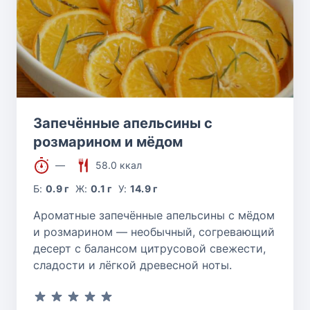
Запечённые апельсины с
розмарином и мёдом
—
58.0 ккал
Б:
0.9 г
Ж:
0.1 г
У:
14.9 г
Ароматные запечённые апельсины с мёдом
и розмарином — необычный, согревающий
десерт с балансом цитрусовой свежести,
сладости и лёгкой древесной ноты.