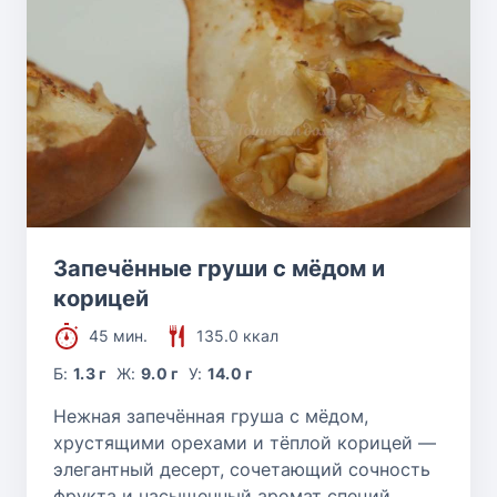
Запечённые груши с мёдом и
корицей
45 мин.
135.0 ккал
Б:
1.3 г
Ж:
9.0 г
У:
14.0 г
Нежная запечённая груша с мёдом,
хрустящими орехами и тёплой корицей —
элегантный десерт, сочетающий сочность
фрукта и насыщенный аромат специй.