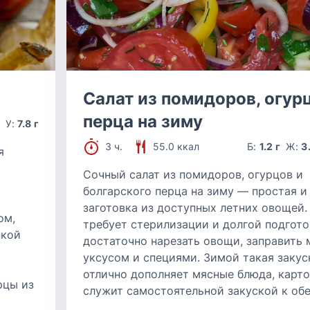
Салат из помидоров, огур
перца на зиму
г
У:
7.8 г
3 ч.
55.0 ккал
Б:
1.2 г
Ж:
3
я
Сочный салат из помидоров, огурцов и
болгарского перца на зиму — простая и
заготовка из доступных летних овощей.
ом,
требует стерилизации и долгой подгото
ской
достаточно нарезать овощи, заправить 
уксусом и специями. Зимой такая закус
отлично дополняет мясные блюда, карт
рцы из
служит самостоятельной закуской к обе