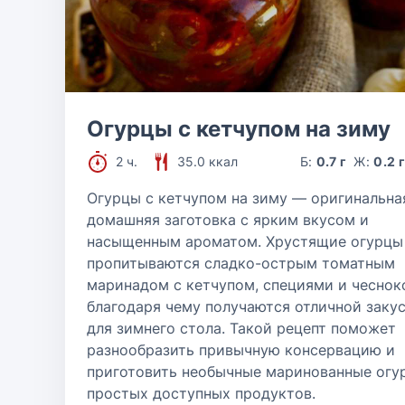
Огурцы с кетчупом на зиму
2 ч.
35.0 ккал
Б:
0.7 г
Ж:
0.2 
Огурцы с кетчупом на зиму — оригинальна
домашняя заготовка с ярким вкусом и
насыщенным ароматом. Хрустящие огурцы
пропитываются сладко-острым томатным
маринадом с кетчупом, специями и чеснок
благодаря чему получаются отличной заку
для зимнего стола. Такой рецепт поможет
разнообразить привычную консервацию и
приготовить необычные маринованные огу
простых доступных продуктов.