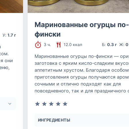
Маринованные огурцы по-
фински
г
У:
1.7 г
3 ч.
12.0 ккал
Б:
0.3 г
Ж:
0
я
сом.
Маринованные огурцы по-фински — ори
я они
заготовка с ярким кисло-сладким вкусо
еню,
аппетитным хрустом. Благодаря особом
приготовления огурцы получаются аром
сочными и отлично подходят как для
повседневного, так и для праздничного 
ИНГРЕДИЕНТЫ