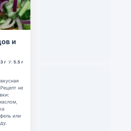
цов и
.3 г
У:
5.5 г
 вкусная
 Рецепт не
вки:
маслом,
ка
офель или
ду.