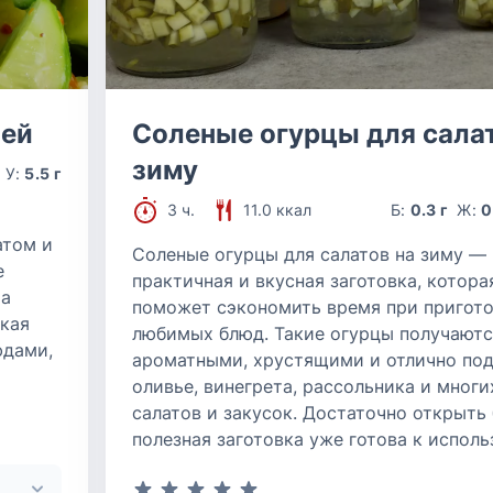
цей
Соленые огурцы для салат
зиму
У:
5.5 г
3 ч.
11.0 ккал
Б:
0.3 г
Ж:
0
атом и
Соленые огурцы для салатов на зиму —
е
практичная и вкусная заготовка, котора
 а
поможет сэкономить время при пригот
кая
любимых блюд. Такие огурцы получаютс
юдами,
ароматными, хрустящими и отлично под
оливье, винегрета, рассольника и многи
салатов и закусок. Достаточно открыть 
полезная заготовка уже готова к исполь