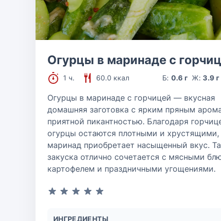
Огурцы в маринаде с горчи
1 ч.
60.0 ккал
Б:
0.6 г
Ж:
3.9 г
Огурцы в маринаде с горчицей — вкусная
домашняя заготовка с ярким пряным аром
приятной пикантностью. Благодаря горчиц
огурцы остаются плотными и хрустящими,
маринад приобретает насыщенный вкус. Та
закуска отлично сочетается с мясными бл
картофелем и праздничными угощениями.
ИНГРЕДИЕНТЫ