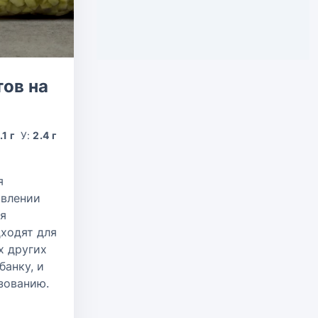
ов на
.1 г
У:
2.4 г
я
овлении
я
ходят для
х других
банку, и
зованию.