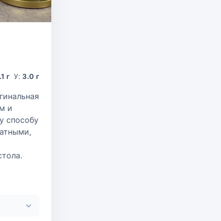
.1 г
У:
3.0 г
гинальная
м и
у способу
атными,
стола.